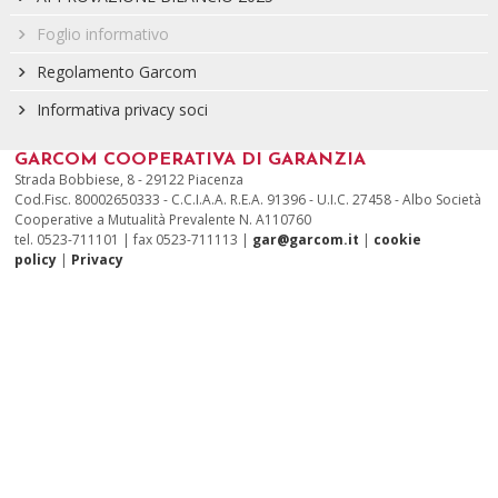
Foglio informativo
Regolamento Garcom
Informativa privacy soci
GARCOM COOPERATIVA DI GARANZIA
Strada Bobbiese, 8 - 29122 Piacenza
Cod.Fisc. 80002650333 - C.C.I.A.A. R.E.A. 91396 - U.I.C. 27458 - Albo Società
Cooperative a Mutualità Prevalente N. A110760
tel. 0523-711101 | fax 0523-711113 |
gar@garcom.it
|
cookie
policy
|
Privacy