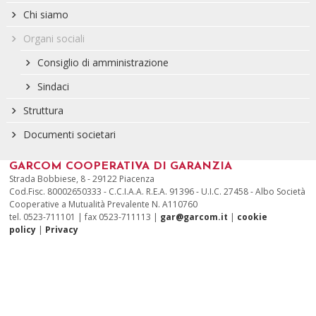
Chi siamo
Organi sociali
Consiglio di amministrazione
Sindaci
Struttura
Documenti societari
GARCOM COOPERATIVA DI GARANZIA
Strada Bobbiese, 8 - 29122 Piacenza
Cod.Fisc. 80002650333 - C.C.I.A.A. R.E.A. 91396 - U.I.C. 27458 - Albo Società
Cooperative a Mutualità Prevalente N. A110760
tel. 0523-711101 | fax 0523-711113 |
gar@garcom.it
|
cookie
policy
|
Privacy